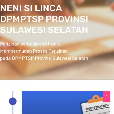
NENI SI LINCA
DPMPTSP PROVINSI
SULAWESI SELATAN
Perizinan berbasis elektronik.
Mempermudah Proses Perizinan
pada DPMPTSP Provinsi Sulawesi Selatan
1